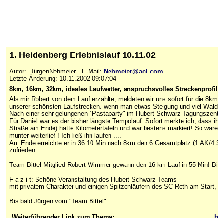
1. Heidenberg Erlebnislauf 10.11.02
Autor: JürgenNehmeier E-Mail:
Nehmeier@aol.com
Letzte Änderung: 10.11.2002 09:07:04
8km, 16km, 32km, ideales Laufwetter, anspruchsvolles Streckenprofil
Als mir Robert von dem Lauf erzählte, meldeten wir uns sofort für die 
unserer schönsten Laufstrecken, wenn man etwas Steigung und viel Wald 
Nach einer sehr gelungenen "Pastaparty" im Hubert Schwarz Tagungszent
Für Daniel war es der bisher längste Tempolauf. Sofort merkte ich, dass
Straße am Ende) hatte Kilometertafeln und war bestens markiert! So w
munter weiterlief ! Ich ließ ihn laufen ....
Am Ende erreichte er in 36:10 Min nach 8km den 6.Gesamtplatz (1.AK/4:31
zufrieden.
Team Bittel Mitglied Robert Wimmer gewann den 16 km Lauf in 55 Min! Bi
F a z i t: Schöne Veranstaltung des Hubert Schwarz Teams
mit privatem Charakter und einigen Spitzenläufern des SC Roth am Start, 
Bis bald Jürgen vom "Team Bittel"
Weiterführender Link zum Thema:
h