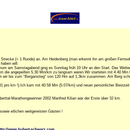
8km Strecke (= 1 Runde) an. Am Heidenberg (man erkennt ihn am großen Fernse
haben will.
rum am Samstagabend ging es Sonntag früh 10 Uhr an den Start. Das Wetter
 ihm die angepeilten 5:30 Min/km zu langsam waren.Wir starteten mit 4:40 Mi
aren wir bis zum "Berganstieg" von 120 Hm auf 1,3km zusammen. Am Berg s
 pro km !).Ich kam mit 40:58 Min (5:07/km) und neuer persönlicher Bestzeit
berttal-Marathongewinner 2002 Manfred Kilian war der Erste über 32 km.
sowie etlichen weitgereisten Gästen !
ttp://www.hubert-schwarz.com