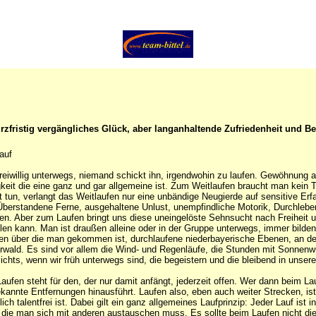
kurzfristig vergängliches Glück, aber langanhaltende Zufriedenheit und B
auf
 freiwillig unterwegs, niemand schickt ihn, irgendwohin zu laufen. Gewöhnung
gkeit die eine ganz und gar allgemeine ist. Zum Weitlaufen braucht man kei
t tun, verlangt das Weitlaufen nur eine unbändige Neugierde auf sensitive Erf
Überstandene Ferne, ausgehaltene Unlust, unempfindliche Motorik, Durchleben 
n. Aber zum Laufen bringt uns diese uneingelöste Sehnsucht nach Freiheit 
ellen kann. Man ist draußen alleine oder in der Gruppe unterwegs, immer bil
n über die man gekommen ist, durchlaufene niederbayerische Ebenen, an den
rwald. Es sind vor allem die Wind- und Regenläufe, die Stunden mit Sonnenw
ichts, wenn wir früh unterwegs sind, die begeistern und die bleibend in unsere
aufen steht für den, der nur damit anfängt, jederzeit offen. Wer dann beim La
ekannte Entfernungen hinausführt. Laufen also, eben auch weiter Strecken, ist
ich talentfrei ist. Dabei gilt ein ganz allgemeines Laufprinzip: Jeder Lauf ist in
 die man sich mit anderen austauschen muss. Es sollte beim Laufen nicht die