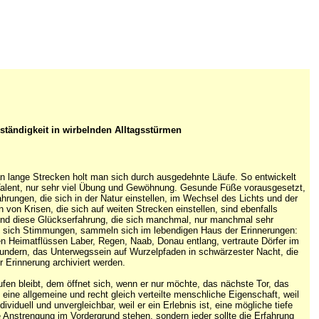
eständigkeit in wirbelnden Alltagsstürmen
 an lange Strecken holt man sich durch ausgedehnte Läufe. So entwickelt
n Talent, nur sehr viel Übung und Gewöhnung. Gesunde Füße vorausgesetzt,
ahrungen, die sich in der Natur einstellen, im Wechsel des Lichts und der
von Krisen, die sich auf weiten Strecken einstellen, sind ebenfalls
und diese Glückserfahrung, die sich manchmal, nur manchmal sehr
den sich Stimmungen, sammeln sich im lebendigen Haus der Erinnerungen:
 Heimatflüssen Laber, Regen, Naab, Donau entlang, vertraute Dörfer im
undern, das Unterwegssein auf Wurzelpfaden in schwärzester Nacht, die
r Erinnerung archiviert werden.
ufen bleibt, dem öffnet sich, wenn er nur möchte, das nächste Tor, das
 eine allgemeine und recht gleich verteilte menschliche Eigenschaft, weil
dividuell und unvergleichbar, weil er ein Erlebnis ist, eine mögliche tiefe
 Anstrengung im Vordergrund stehen, sondern jeder sollte die Erfahrung