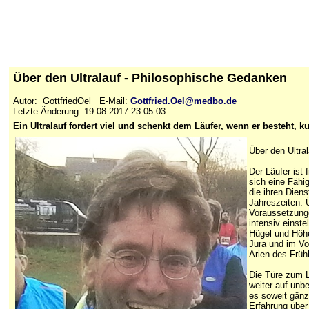
Über den Ultralauf - Philosophische Gedanken
Autor: GottfriedOel E-Mail:
Gottfried.Oel@medbo.de
Letzte Änderung: 19.08.2017 23:05:03
Ein Ultralauf fordert viel und schenkt dem Läufer, wenn er besteht, 
Über den Ultral
Der Läufer ist
sich eine Fähi
die ihren Diens
Jahreszeiten. 
Voraussetzunge
intensiv einst
Hügel und Höhe
Jura und im Vo
Arien des Frühl
Die Türe zum L
weiter auf unb
es soweit gänzl
Erfahrung über