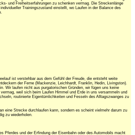
ücks- und Freiheitserfahrungen zu schenken vermag. Die Streckenlänge
 individueller Trainingszustand einstellt, wo Laufen in der Balance des
n.
eelauf ist verstehbar aus dem Gefühl der Freude, die entsteht weite
tdeckern der Ferne (Mackenzie, Leichhardt, Franklin, Hedin, Livingston).
ein. Wir laufen nicht aus purgatorischen Gründen, wir fügen uns keine
n vermag, weil sich beim Laufen Himmel und Erde in uns versammeln und
echseln, routinierte Eigentümlichkeiten und Fesseln des Alltagszwanges zu
 man eine Strecke durchlaufen kann, sondern es scheint vielmehr darum zu
dig zu wiederholen.
r des Pferdes und der Erfindung der Eisenbahn oder des Automobils macht