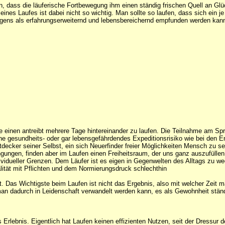
 dass die läuferische Fortbewegung ihm einen ständig frischen Quell an Gl
eines Laufes ist dabei nicht so wichtig. Man sollte so laufen, dass sich ein je
gens als erfahrungserweiternd und lebensbereichernd empfunden werden kan
e einen antreibt mehrere Tage hintereinander zu laufen. Die Teilnahme am Spr
e gesundheits- oder gar lebensgefährdendes Expeditionsrisiko wie bei den En
ntdecker seiner Selbst, ein sich Neuerfinder freier Möglichkeiten Mensch zu s
ungen, finden aber im Laufen einen Freiheitsraum, der uns ganz auszufülle
dividueller Grenzen. Dem Läufer ist es eigen in Gegenwelten des Alltags zu w
lität mit Pflichten und dem Normierungsdruck schlechthin
eit. Das Wichtigste beim Laufen ist nicht das Ergebnis, also mit welcher Zeit
 man dadurch in Leidenschaft verwandelt werden kann, es als Gewohnheit stän
ls Erlebnis. Eigentlich hat Laufen keinen effizienten Nutzen, seit der Dressu