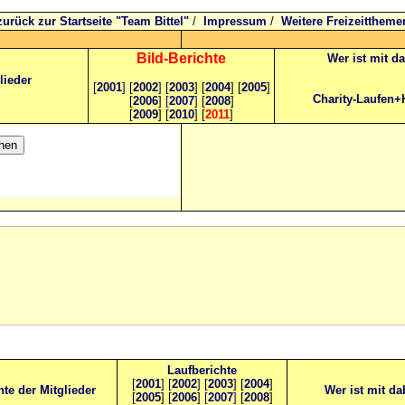
zurück zur Startseite "Team Bittel"
/
Impressum
/
Weitere Freizeittheme
Bild
-B
erichte
Wer ist mit d
lieder
[
2001
]
[
2002
]
[
2003
] [
2004
] [
2005
]
Charity-Laufen+
[
2006
]
[
2007
]
[
2008
]
[
2009
] [
2010
] [
2011
]
Laufberichte
[
2001
]
[
2002
]
[
2003
] [
2004
]
hte der Mitglieder
Wer ist mit da
[
2005
] [
2006
]
[
2007
]
[
2008
]