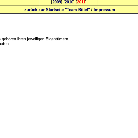
[
2009
] [
2010
] [
2011
]
zurück zur Startseite "Team Bittel"
/
Impressum
gehören ihren jeweiligen Eigentümern.
eiten.