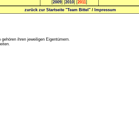
[
2009
] [
2010
] [
2011
]
zurück zur Startseite "Team Bittel"
/
Impressum
gehören ihren jeweiligen Eigentümern.
eiten.