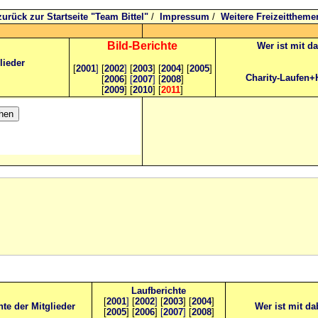
zurück zur Startseite "Team Bittel"
/
Impressum
/
Weitere Freizeittheme
Bild
-B
erichte
Wer ist mit d
lieder
[
2001
]
[
2002
]
[
2003
] [
2004
] [
2005
]
Charity-Laufen+
[
2006
]
[
2007
]
[
2008
]
[
2009
] [
2010
] [
2011
]
Laufberichte
[
2001
]
[
2002
]
[
2003
] [
2004
]
hte der Mitglieder
Wer ist mit da
[
2005
] [
2006
]
[
2007
]
[
2008
]