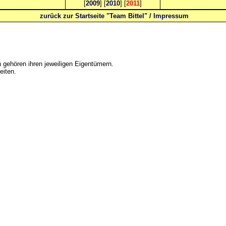
[
2009
] [
2010
] [
2011
]
zurück zur Startseite "Team Bittel"
/
Impressum
gehören ihren jeweiligen Eigentümern.
eiten.