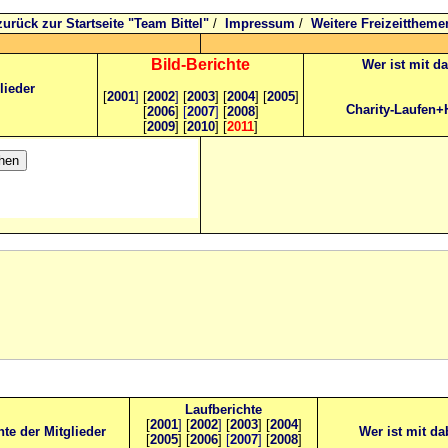
zurück zur Startseite "Team Bittel"
/
Impressum
/
Weitere Freizeittheme
Bild
-B
erichte
Wer ist mit d
lieder
[
2001
]
[
2002
]
[
2003
] [
2004
] [
2005
]
Charity-Laufen+
[
2006
]
[
2007
]
[
2008
]
[
2009
] [
2010
] [
2011
]
Laufberichte
[
2001
]
[
2002
]
[
2003
] [
2004
]
hte der Mitglieder
Wer ist mit da
[
2005
] [
2006
]
[
2007
]
[
2008
]